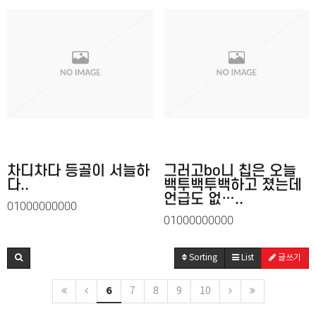
차디차다 등골이 서늘하
그러고bo니 칩은 오늘
다..
백투백투백하고 졌는데
언급도 없…..
01000000000
01000000000
Sorting
List
글쓰기
6
7
8
9
10